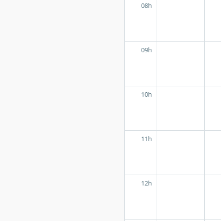
08h
09h
10h
11h
12h