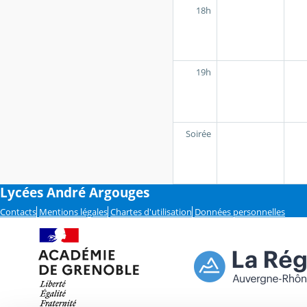
18h
19h
Soirée
Lycées André Argouges
Contacts
Mentions légales
Chartes d'utilisation
Données personnelles