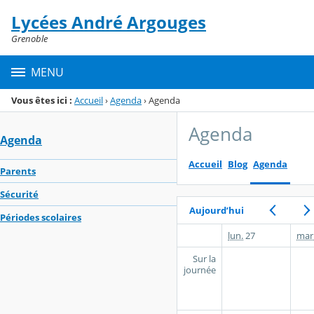
Panneau de gestion des cookies
Lycées André Argouges
Menu de la rubrique
Contenu
Grenoble
MENU
Vous êtes ici :
Accueil
›
Agenda
›
Agenda
Agenda
Agenda
Accueil
Blog
Agenda
Parents
Sécurité
Aujourd’hui
Périodes scolaires
lun.
27
mar
Sur la
journée