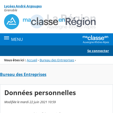
Panneau de gestion des cookies
Lycées André Argouges
Menu de la rubrique
Contenu
Grenoble
MENU
Se connecter
Vous êtes ici :
Accueil
›
Bureau des Entreprises
›
Bureau des Entreprises
Données personnelles
Modifiée le mardi 22 juin 2021 10:59