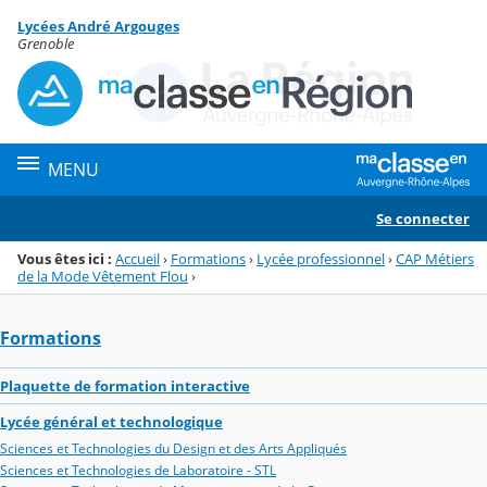
Panneau de gestion des cookies
Lycées André Argouges
Menu de la rubrique
Contenu
Grenoble
MENU
Se connecter
Vous êtes ici :
Accueil
›
Formations
›
Lycée professionnel
›
CAP Métiers
de la Mode Vêtement Flou
›
Formations
Plaquette de formation interactive
Lycée général et technologique
Sciences et Technologies du Design et des Arts Appliqués
Sciences et Technologies de Laboratoire - STL