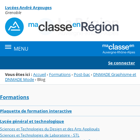
Panneau de gestion des cookies
Lycées André Argouges
Menu de la rubrique
Contenu
Grenoble
MENU
Se connecter
Vous êtes ici :
Accueil
›
Formations
›
Post-bac
›
DNMADE Graphisme et
DNMADE Mode
›
Blog
Formations
Plaquette de formation interactive
Lycée général et technologique
Sciences et Technologies du Design et des Arts Appliqués
Sciences et Technologies de Laboratoire - STL