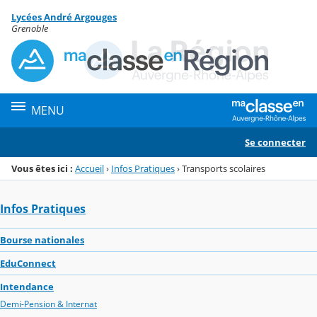
Panneau de gestion des cookies
Lycées André Argouges
Menu de la rubrique
Contenu
Grenoble
MENU
Se connecter
Vous êtes ici :
Accueil
›
Infos Pratiques
›
Transports scolaires
Infos Pratiques
Bourse nationales
EduConnect
Intendance
Demi-Pension & Internat