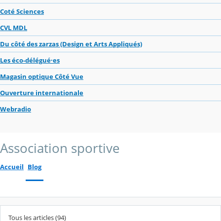
Coté Sciences
CVL MDL
Du côté des zarzas (Design et Arts Appliqués)
Les éco-délégué·es
Magasin optique Côté Vue
Ouverture internationale
Webradio
Association sportive
Accueil
Blog
Tous les articles (94)