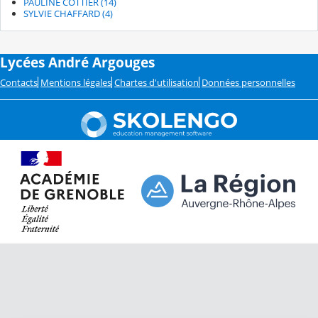
PAULINE COTTIER (14)
SYLVIE CHAFFARD (4)
Lycées André Argouges
Contacts
Mentions légales
Chartes d'utilisation
Données personnelles