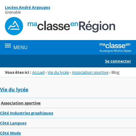
Panneau de gestion des cookies
Lycées André Argouges
Menu de la rubrique
Contenu
Grenoble
MENU
Se connecter
Vous êtes ici :
Accueil
›
Vie du lycée
›
Association sportive
›
Blog
Vie du lycée
Association sportive
Côté Industries graphiques
Côté Langues
Côté Mode