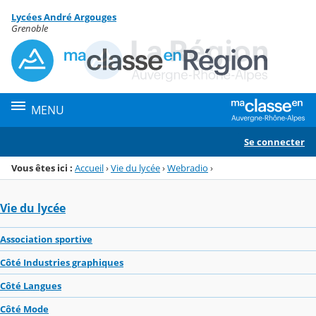
Panneau de gestion des cookies
Lycées André Argouges
Menu de la rubrique
Contenu
Grenoble
MENU
Se connecter
Vous êtes ici :
Accueil
›
Vie du lycée
›
Webradio
›
Vie du lycée
Association sportive
Côté Industries graphiques
Côté Langues
Côté Mode