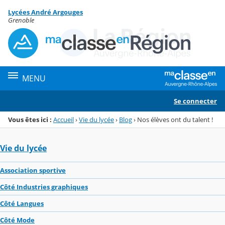
Panneau de gestion des cookies
Lycées André Argouges
Menu de la rubrique
Contenu
Grenoble
MENU
Se connecter
Vous êtes ici :
Accueil
›
Vie du lycée
›
Blog
›
Nos élèves ont du talent !
Vie du lycée
Association sportive
Côté Industries graphiques
Côté Langues
Côté Mode