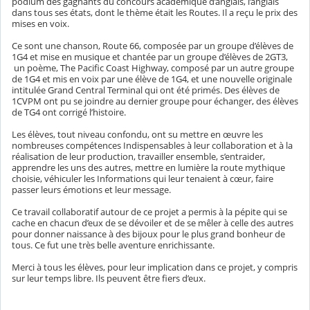
podium des gagnants du concours académique d’anglais, l’anglais
dans tous ses états, dont le thème était les Routes. Il a reçu le prix des
mises en voix.
Ce sont une chanson, Route 66, composée par un groupe d’élèves de
1G4 et mise en musique et chantée par un groupe d’élèves de 2GT3,
un poème, The Pacific Coast Highway, composé par un autre groupe
de 1G4 et mis en voix par une élève de 1G4, et une nouvelle originale
intitulée Grand Central Terminal qui ont été primés. Des élèves de
1CVPM ont pu se joindre au dernier groupe pour échanger, des élèves
de TG4 ont corrigé l’histoire.
Les élèves, tout niveau confondu, ont su mettre en œuvre les
nombreuses compétences Indispensables à leur collaboration et à la
réalisation de leur production, travailler ensemble, s’entraider,
apprendre les uns des autres, mettre en lumière la route mythique
choisie, véhiculer les Informations qui leur tenaient à cœur, faire
passer leurs émotions et leur message.
Ce travail collaboratif autour de ce projet a permis à la pépite qui se
cache en chacun d’eux de se dévoiler et de se mêler à celle des autres
pour donner naissance à des bijoux pour le plus grand bonheur de
tous. Ce fut une très belle aventure enrichissante.
Merci à tous les élèves, pour leur implication dans ce projet, y compris
sur leur temps libre. Ils peuvent être fiers d’eux.