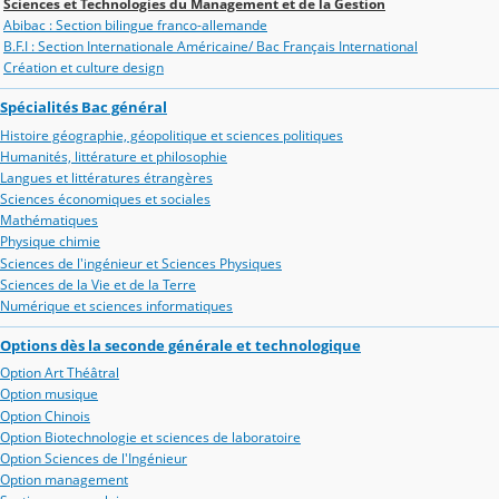
Sciences et Technologies du Management et de la Gestion
Abibac : Section bilingue franco-allemande
B.F.I : Section Internationale Américaine/ Bac Français International
Création et culture design
Spécialités Bac général
Histoire géographie, géopolitique et sciences politiques
Humanités, littérature et philosophie
Langues et littératures étrangères
Sciences économiques et sociales
Mathématiques
Physique chimie
Sciences de l'ingénieur et Sciences Physiques
Sciences de la Vie et de la Terre
Numérique et sciences informatiques
Options dès la seconde générale et technologique
Option Art Théâtral
Option musique
Option Chinois
Option Biotechnologie et sciences de laboratoire
Option Sciences de l'Ingénieur
Option management