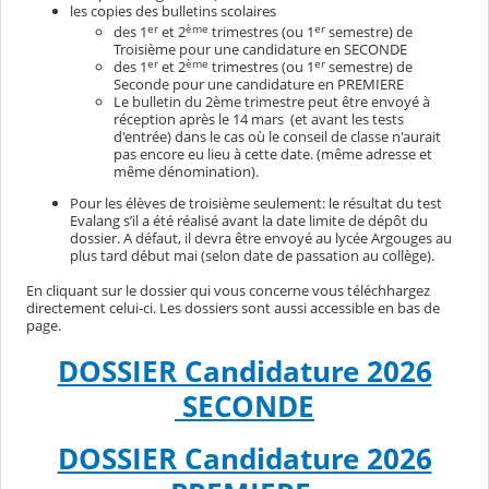
les copies des bulletins scolaires
er
ème
er
des 1
et 2
trimestres (ou 1
semestre) de
Troisième pour une candidature en SECONDE
er
ème
er
des 1
et 2
trimestres (ou 1
semestre) de
Seconde pour une candidature en PREMIERE
Le bulletin du 2ème trimestre peut être envoyé à
réception après le 14 mars (et avant les tests
d'entrée) dans le cas où le conseil de classe n'aurait
pas encore eu lieu à cette date. (même adresse et
même dénomination).
Pour les élèves de troisième seulement: le résultat du test
Evalang s’il a été réalisé avant la date limite de dépôt du
dossier. A défaut, il devra être envoyé au lycée Argouges au
plus tard début mai (selon date de passation au collège).
En cliquant sur le dossier qui vous concerne vous téléchhargez
directement celui-ci. Les dossiers sont aussi accessible en bas de
page.
DOSSIER Candidature 2026
SECONDE
DOSSIER Candidature 2026