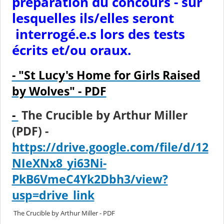
préparation du concours - sur
lesquelles ils/elles seront
interrogé.e.s lors des tests
écrits et/ou oraux.
- "St Lucy's Home for Girls Raised
by Wolves" - PDF
-
The Crucible by Arthur Miller
(PDF) -
https://drive.google.com/file/d/12
NIeXNx8_yi63Ni-
PkB6VmeC4Yk2Dbh3/view?
usp=drive_link
The Crucible by Arthur Miller - PDF