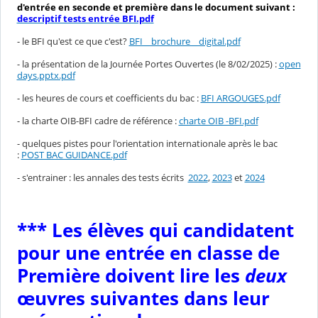
d'entrée en seconde et première dans le document suivant :
descriptif tests entrée BFI.pdf
- le BFI qu'est ce que c'est?
BFI _ brochure _ digital.pdf
- la présentation de la Journée Portes Ouvertes (le 8/02/2025) :
open
days.pptx.pdf
- les heures de cours et coefficients du bac :
BFI ARGOUGES.pdf
- la charte OIB-BFI cadre de référence :
charte OIB -BFI.pdf
- quelques pistes pour l'orientation internationale après le bac
:
POST BAC GUIDANCE.pdf
- s'entrainer : les annales des tests écrits
2022
,
2023
et
2024
*** Les élèves qui candidatent
pour une entrée en classe de
Première doivent lire les
deux
œuvres suivantes dans leur