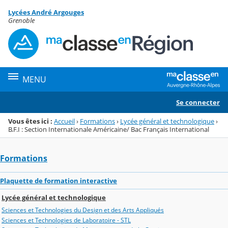
Panneau de gestion des cookies
Lycées André Argouges
Menu de la rubrique
Contenu
Grenoble
MENU
Se connecter
Vous êtes ici :
Accueil
›
Formations
›
Lycée général et technologique
›
B.F.I : Section Internationale Américaine/ Bac Français International
Formations
Plaquette de formation interactive
Lycée général et technologique
Sciences et Technologies du Design et des Arts Appliqués
Sciences et Technologies de Laboratoire - STL