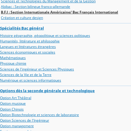
Sciences et Technologies du Management et de la Gestion
Abibac : Section bilingue franco-allemande
B.F.I : Section Internationale Américaine/ Bac Français International
Création et culture design
Spécialités Bac général
Histoire géographie, géopolitique et sciences politiques
Humanités, littérature et philosophie
Langues et littératures étrangères
Sciences économiques et sociales
Mathématiques
Physique chimie
Sciences de l'ingénieur et Sciences Physiques
Sciences de la Vie et de la Terre
Numérique et sciences informatiques
Options dès la seconde générale et technologique
Option Art Théâtral
Option musique
Option Chinois
Option Biotechnologie et sciences de laboratoire
Option Sciences de l'Ingénieur
Option management