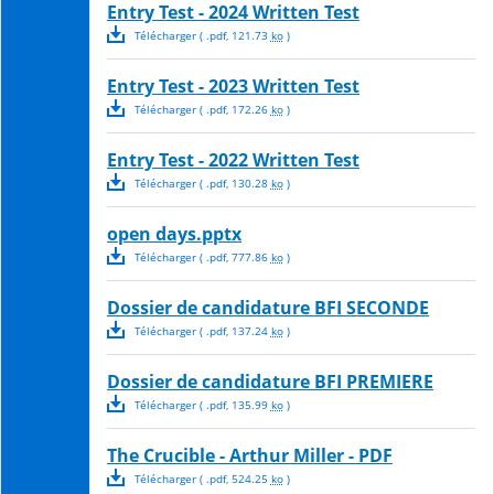
Entry Test - 2024 Written Test
Télécharger
( .
pdf
,
121.73
ko
)
Entry Test - 2023 Written Test
Télécharger
( .
pdf
,
172.26
ko
)
Entry Test - 2022 Written Test
Télécharger
( .
pdf
,
130.28
ko
)
open days.pptx
Télécharger
( .
pdf
,
777.86
ko
)
Dossier de candidature BFI SECONDE
Télécharger
( .
pdf
,
137.24
ko
)
Dossier de candidature BFI PREMIERE
Télécharger
( .
pdf
,
135.99
ko
)
The Crucible - Arthur Miller - PDF
Télécharger
( .
pdf
,
524.25
ko
)