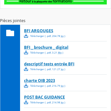
Pièces jointes
BFI ARGOUGES
Télécharger
( .
pdf
,
204.78
ko
)
BFI _ brochure _ digital
Télécharger
( .
pdf
,
3.21
Mo
)
descriptif tests entrée BFI
Télécharger
( .
pdf
,
121.27
ko
)
charte OIB 2023
Télécharger
( .
pdf
,
216.79
ko
)
POST BAC GUIDANCE
Télécharger
( .
pdf
,
214.98
ko
)