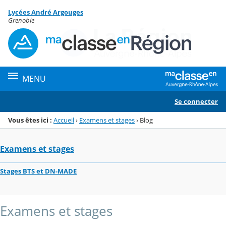
Panneau de gestion des cookies
Lycées André Argouges
Menu de la rubrique
Contenu
Grenoble
MENU
Se connecter
Vous êtes ici :
Accueil
›
Examens et stages
›
Blog
Examens et stages
Stages BTS et DN-MADE
Examens et stages