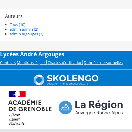
Auteurs
Tous (10)
admin admin (2)
admin argouges (3)
Lycées André Argouges
Contacts
Mentions légales
Chartes d'utilisation
Données personnelles