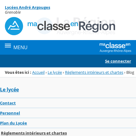
Panneau de gestion des cookies
Lycées André Argouges
Menu de la rubrique
Contenu
Grenoble
MENU
Se connecter
Vous êtes ici :
Accueil
›
Le lycée
›
Règlements intérieurs et chartes
›
Blog
Le lycée
Contact
Personnel
Plan du Lycée
Règlements intérieurs et chartes