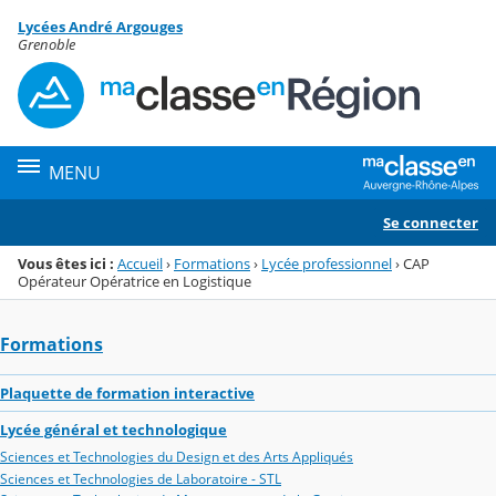
Panneau de gestion des cookies
Lycées André Argouges
Menu de la rubrique
Contenu
Grenoble
MENU
Se connecter
Vous êtes ici :
Accueil
›
Formations
›
Lycée professionnel
›
CAP
Opérateur Opératrice en Logistique
Formations
Plaquette de formation interactive
Lycée général et technologique
Sciences et Technologies du Design et des Arts Appliqués
Sciences et Technologies de Laboratoire - STL