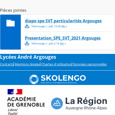
Pièces jointes
diapo spe SVT particularités Argouges
Télécharger
( .
pdf
,
19.08
Mo
)
Presentation_SPE_SVT_2021 Argouges
Télécharger
( .
pdf
,
4.18
Mo
)
Lycées André Argouges
Contacts
Mentions légales
Chartes d'utilisation
Données personnelles