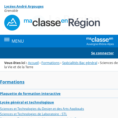
Panneau de gestion des cookies
Lycées André Argouges
Menu de la rubrique
Contenu
Grenoble
MENU
Se connecter
Vous êtes ici :
Accueil
›
Formations
›
Spécialités Bac général
›
Sciences de
la Vie et de la Terre
Formations
Plaquette de formation interactive
Lycée général et technologique
Sciences et Technologies du Design et des Arts Appliqués
Sciences et Technologies de Laboratoire - STL