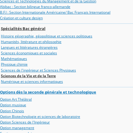
Sciences et Technologies du Management et de la Gestion
Abibac : Section bilingue franco-allemande
B.F.I : Section Internationale Américaine/ Bac Français International
Création et culture design
Spécialités Bac général
Histoire géographie, géopolitique et sciences politiques
Humanités, littérature et philosophie
Langues et littératures étrangères
Sciences économiques et sociales
Mathématiques
Physique chimie
Sciences de l'ingénieur et Sciences Physiques
Sciences de la Vie et de la Terre
Numérique et sciences informatiques
Options dès la seconde générale et technologique
Option Art Théâtral
Option musique
Option Chinois
Option Biotechnologie et sciences de laboratoire
Option Sciences de l'Ingénieur
Option management