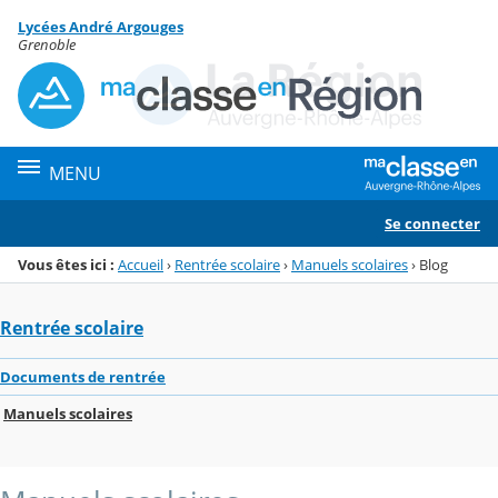
Panneau de gestion des cookies
Lycées André Argouges
Menu de la rubrique
Contenu
Grenoble
MENU
Se connecter
Vous êtes ici :
Accueil
›
Rentrée scolaire
›
Manuels scolaires
›
Blog
Rentrée scolaire
Documents de rentrée
Manuels scolaires