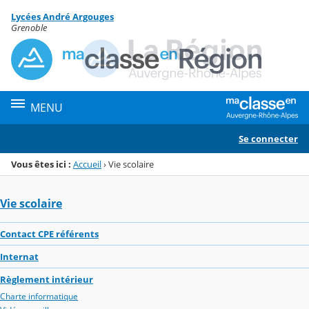
Panneau de gestion des cookies
Lycées André Argouges
Menu de la rubrique
Contenu
Grenoble
MENU
Se connecter
Vous êtes ici :
Accueil
›
Vie scolaire
Vie scolaire
Contact CPE référents
Internat
Règlement intérieur
Charte informatique