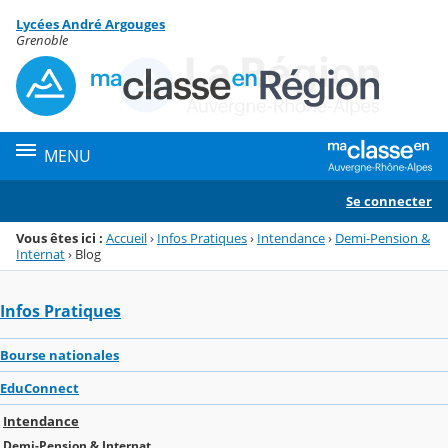
Panneau de gestion des cookies
Lycées André Argouges
Menu de la rubrique
Contenu
Grenoble
MENU
Se connecter
Vous êtes ici :
Accueil
›
Infos Pratiques
›
Intendance
›
Demi-Pension &
Internat
›
Blog
Infos Pratiques
Bourse nationales
EduConnect
Intendance
Demi-Pension & Internat