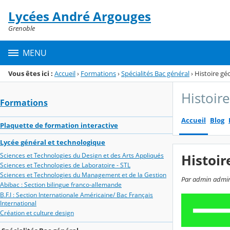
Panneau de gestion des cookies
Lycées André Argouges
Menu de la rubrique
Contenu
Grenoble
MENU
Vous êtes ici :
Accueil
›
Formations
›
Spécialités Bac général
›
Histoire gé
Histoir
Formations
Accueil
Blog
Plaquette de formation interactive
Lycée général et technologique
Sciences et Technologies du Design et des Arts Appliqués
Histoir
Sciences et Technologies de Laboratoire - STL
Sciences et Technologies du Management et de la Gestion
Par admin admin,
Abibac : Section bilingue franco-allemande
B.F.I : Section Internationale Américaine/ Bac Français
International
Création et culture design