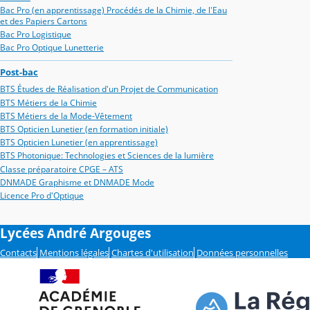
Bac Pro (en apprentissage) Procédés de la Chimie, de l'Eau
et des Papiers Cartons
Bac Pro Logistique
Bac Pro Optique Lunetterie
Post-bac
BTS Études de Réalisation d'un Projet de Communication
BTS Métiers de la Chimie
BTS Métiers de la Mode-Vêtement
BTS Opticien Lunetier (en formation initiale)
BTS Opticien Lunetier (en apprentissage)
BTS Photonique: Technologies et Sciences de la lumière
Classe préparatoire CPGE – ATS
DNMADE Graphisme et DNMADE Mode
Licence Pro d'Optique
Lycées André Argouges
Contacts
Mentions légales
Chartes d'utilisation
Données personnelles