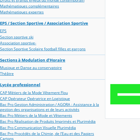
Droits et grands enjeux du monde contemporain
Mathématiques complémentaires
Mathématiques expertes
EPS / Section Sportive / Association Sportive
EPS
Section sportive ski
Association sportive-
Section Sportive Scolaire football filles et garçons
Sections à Modulation d’Horaire
Musique et Danse au conservatoire
Théâtre
Lycée professionnel
CAP Métiers de la Mode Vêtement Flou
CAP Opérateur Opératrice en Logistique
Bac Pro Gestion Administration / AGORA : Assistance à la
gestion des organisations et de leurs activités
Bac Pro Métiers de la Mode et Vêtements
Bac Pro Réalisation de Produits Imprimés et Plurimédia
Bac Pro Communication Visuelle Plurimédia
Bac Pro Procédés de la Chimie, de l’Eau et des Papiers
Cartons