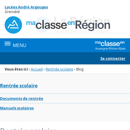
Panneau de gestion des cookies
Lycées André Argouges
Menu de la rubrique
Contenu
Grenoble
MENU
Se connecter
Vous êtes ici :
Accueil
›
Rentrée scolaire
›
Blog
Rentrée scolaire
Documents de rentrée
Manuels scolaires