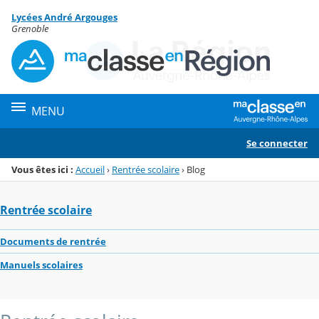
Panneau de gestion des cookies
Lycées André Argouges
Menu de la rubrique
Contenu
Grenoble
MENU
Se connecter
Vous êtes ici :
Accueil
›
Rentrée scolaire
›
Blog
Rentrée scolaire
Documents de rentrée
Manuels scolaires