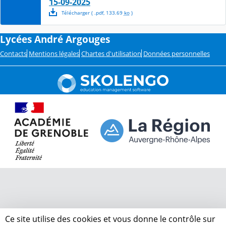
15-09-2025
Télécharger
( .
pdf
,
133.69
ko
)
Lycées André Argouges
Contacts
Mentions légales
Chartes d'utilisation
Données personnelles
Ce site utilise des cookies et vous donne le contrôle sur