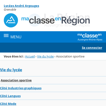
Panneau de gestion des cookies
Lycées André Argouges
Menu de la rubrique
Contenu
Grenoble
MENU
Se connecter
Vous êtes ici :
Accueil
›
Vie du lycée
›
Association sportive
Vie du lycée
Association sportive
Côté Industries graphiques
Côté Langues
Côté Mode