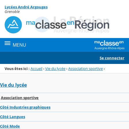
Panneau de gestion des cookies
Lycées André Argouges
Menu de la rubrique
Contenu
Grenoble
MENU
Se connecter
Vous êtes ici :
Accueil
›
Vie du lycée
›
Association sportive
›
Vie du lycée
Association sportive
Côté Industries graphiques
Côté Langues
Côté Mode