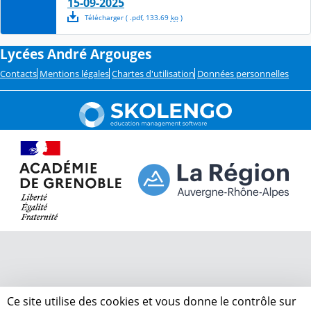
15-09-2025
Télécharger
( .
pdf
,
133.69
ko
)
Lycées André Argouges
Contacts
Mentions légales
Chartes d'utilisation
Données personnelles
Ce site utilise des cookies et vous donne le contrôle sur