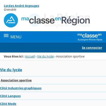
Panneau de gestion des cookies
Lycées André Argouges
Menu de la rubrique
Contenu
Grenoble
MENU
Se connecter
Vous êtes ici :
Accueil
›
Vie du lycée
›
Association sportive
Vie du lycée
Association sportive
Côté Industries graphiques
Côté Langues
Côté Mode