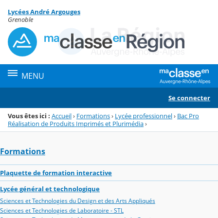
Panneau de gestion des cookies
Lycées André Argouges
Menu de la rubrique
Contenu
Grenoble
MENU
Se connecter
Vous êtes ici :
Accueil
›
Formations
›
Lycée professionnel
›
Bac Pro
Réalisation de Produits Imprimés et Plurimédia
›
Formations
Plaquette de formation interactive
Lycée général et technologique
Sciences et Technologies du Design et des Arts Appliqués
Sciences et Technologies de Laboratoire - STL