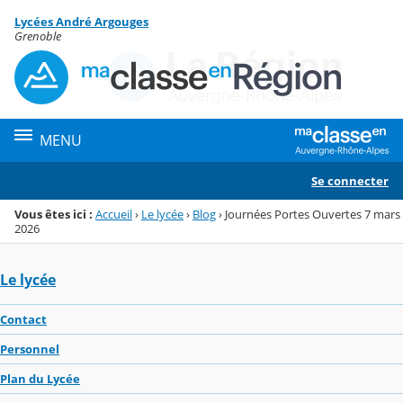
Panneau de gestion des cookies
Lycées André Argouges
Menu de la rubrique
Contenu
Grenoble
MENU
Se connecter
Vous êtes ici :
Accueil
›
Le lycée
›
Blog
›
Journées Portes Ouvertes 7 mars
2026
Le lycée
Contact
Personnel
Plan du Lycée