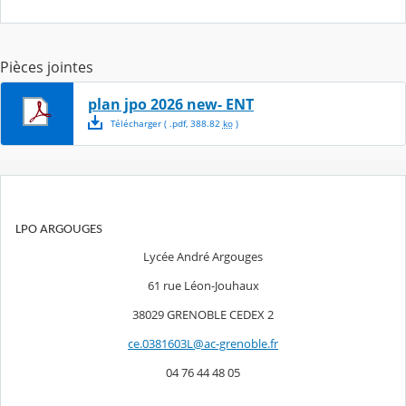
Pièces jointes
plan jpo 2026 new- ENT
Télécharger
( .
pdf
,
388.82
ko
)
LPO ARGOUGES
Lycée André Argouges
61 rue Léon-Jouhaux
38029 GRENOBLE CEDEX 2
ce.0381603L@ac-grenoble.fr
04 76 44 48 05