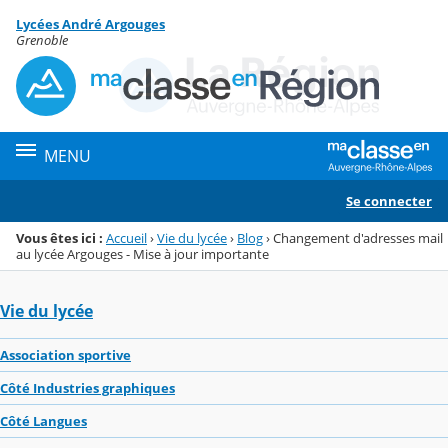
Panneau de gestion des cookies
Lycées André Argouges
Menu de la rubrique
Contenu
Grenoble
MENU
Se connecter
Vous êtes ici :
Accueil
›
Vie du lycée
›
Blog
›
Changement d'adresses mail
au lycée Argouges - Mise à jour importante
Vie du lycée
Association sportive
Côté Industries graphiques
Côté Langues