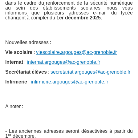
dans le cadre du renforcement de la sécurité numérique
au sein des établissements scolaires, nous vous
informons que plusieurs adresses e-mail du lycée
changent à compter du
1er décembre 2025
.
Nouvelles adresses :
Vie scolaire
:
viescolaire.argouges@ac-grenoble.fr
Internat
:
internat.argouges@ac-grenoble.fr
Secrétariat élèves
:
secretariat.argouges@ac-grenoble.fr
Infirmerie
:
infirmerie.argouges@ac-grenoble.fr
A noter :
- Les anciennes adresses seront désactivées à partir du
er
1
décembre.