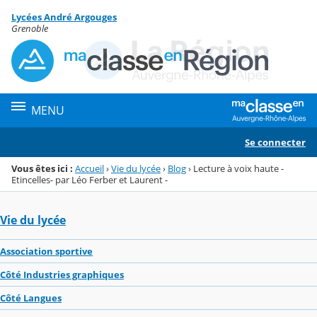
Panneau de gestion des cookies
Lycées André Argouges
Menu de la rubrique
Contenu
Grenoble
MENU
Se connecter
Vous êtes ici :
Accueil
›
Vie du lycée
›
Blog
›
Lecture à voix haute -
Etincelles- par Léo Ferber et Laurent -
Vie du lycée
Association sportive
Côté Industries graphiques
Côté Langues