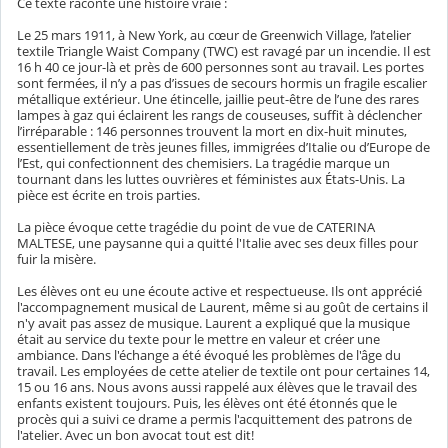
Ce texte raconte une histoire vraie :
Le 25 mars 1911, à New York, au cœur de Greenwich Village, l’atelier
textile Triangle Waist Company (TWC) est ravagé par un incendie. Il est
16 h 40 ce jour-là et près de 600 personnes sont au travail. Les portes
sont fermées, il n’y a pas d’issues de secours hormis un fragile escalier
métallique extérieur. Une étincelle, jaillie peut-être de l’une des rares
lampes à gaz qui éclairent les rangs de couseuses, suffit à déclencher
l’irréparable : 146 personnes trouvent la mort en dix-huit minutes,
essentiellement de très jeunes filles, immigrées d’Italie ou d’Europe de
l’Est, qui confectionnent des chemisiers. La tragédie marque un
tournant dans les luttes ouvrières et féministes aux États-Unis. La
pièce est écrite en trois parties.
La pièce évoque cette tragédie du point de vue de CATERINA
MALTESE, une paysanne qui a quitté l'Italie avec ses deux filles pour
fuir la misère.
Les élèves ont eu une écoute active et respectueuse. Ils ont apprécié
l'accompagnement musical de Laurent, même si au goût de certains il
n'y avait pas assez de musique. Laurent a expliqué que la musique
était au service du texte pour le mettre en valeur et créer une
ambiance. Dans l'échange a été évoqué les problèmes de l'âge du
travail. Les employées de cette atelier de textile ont pour certaines 14,
15 ou 16 ans. Nous avons aussi rappelé aux élèves que le travail des
enfants existent toujours. Puis, les élèves ont été étonnés que le
procès qui a suivi ce drame a permis l'acquittement des patrons de
l'atelier. Avec un bon avocat tout est dit!