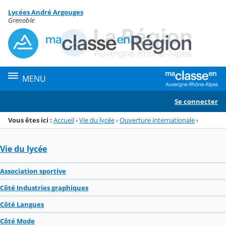
Panneau de gestion des cookies
Lycées André Argouges
Menu de la rubrique
Contenu
Grenoble
MENU
Se connecter
Vous êtes ici :
Accueil
›
Vie du lycée
›
Ouverture internationale
›
Vie du lycée
Association sportive
Côté Industries graphiques
Côté Langues
Côté Mode