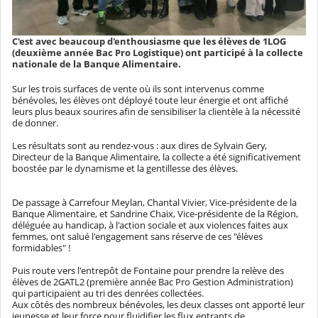
C'est avec beaucoup d'enthousiasme que les élèves de 1LOG
(deuxième année Bac Pro Logistique) ont participé à la collecte
nationale de la Banque Alimentaire.
Sur les trois surfaces de vente où ils sont intervenus comme
bénévoles, les élèves ont déployé toute leur énergie et ont affiché
leurs plus beaux sourires afin de sensibiliser la clientèle à la nécessité
de donner.
Les résultats sont au rendez-vous : aux dires de Sylvain Gery,
Directeur de la Banque Alimentaire, la collecte a été significativement
boostée par le dynamisme et la gentillesse des élèves.
De passage à Carrefour Meylan, Chantal Vivier, Vice-présidente de la
Banque Alimentaire, et Sandrine Chaix, Vice-présidente de la Région,
déléguée au handicap, à l'action sociale et aux violences faites aux
femmes, ont salué l'engagement sans réserve de ces "élèves
formidables" !
Puis route vers l'entrepôt de Fontaine pour prendre la relève des
élèves de 2GATL2 (première année Bac Pro Gestion Administration)
qui participaient au tri des denrées collectées.
Aux côtés des nombreux bénévoles, les deux classes ont apporté leur
jeunesse et leur force pour fluidifier les flux entrants de