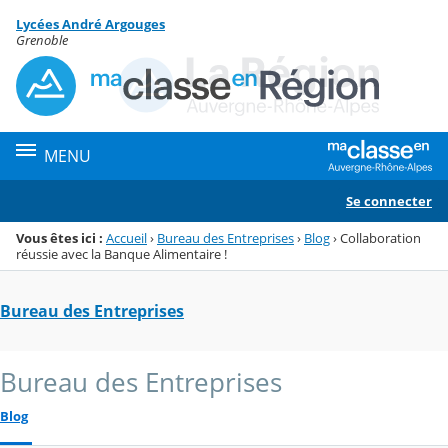
Panneau de gestion des cookies
Lycées André Argouges
Menu de la rubrique
Contenu
Grenoble
MENU
Se connecter
Vous êtes ici :
Accueil
›
Bureau des Entreprises
›
Blog
›
Collaboration
réussie avec la Banque Alimentaire !
Bureau des Entreprises
Bureau des Entreprises
Blog