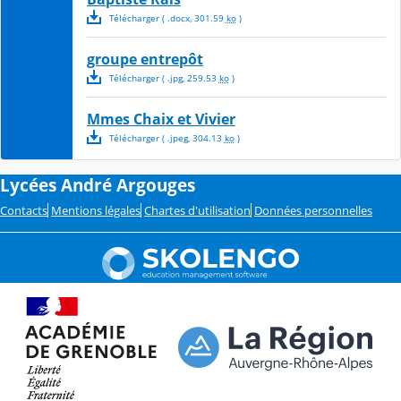
Télécharger
( .
docx
,
301.59
ko
)
groupe entrepôt
Télécharger
( .
jpg
,
259.53
ko
)
Mmes Chaix et Vivier
Télécharger
( .
jpeg
,
304.13
ko
)
Lycées André Argouges
Contacts
Mentions légales
Chartes d'utilisation
Données personnelles