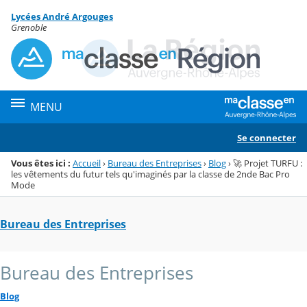
Panneau de gestion des cookies
Lycées André Argouges
Menu de la rubrique
Contenu
Grenoble
MENU
Se connecter
Vous êtes ici :
Accueil
›
Bureau des Entreprises
›
Blog
›
🚀 Projet TURFU :
les vêtements du futur tels qu'imaginés par la classe de 2nde Bac Pro
Mode
Bureau des Entreprises
Bureau des Entreprises
Blog