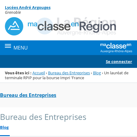
Panneau de gestion des cookies
Lycées André Argouges
Menu de la rubrique
Contenu
Grenoble
MENU
Se connecter
Vous êtes ici :
Accueil
›
Bureau des Entreprises
›
Blog
›
Un lauréat de
terminale RPIP pour la bourse Impri 'France
Bureau des Entreprises
Bureau des Entreprises
Blog