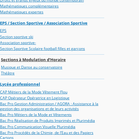
Droits et grands enjeux du monde contemporain
Mathématiques complémentaires
Mathématiques expertes
EPS / Section Sportive / Association Sportive
EPS
Section sportive ski
Association sportive-
Section Sportive Scolaire football filles et garçons
Sections à Modulation d’Horaire
Musique et Danse au conservatoire
Théâtre
Lycée professionnel
CAP Métiers de la Mode Vêtement Flou
CAP Opérateur Opératrice en Logistique
Bac Pro Gestion Administration / AGORA : Assistance à la
gestion des organisations et de leurs activités
Bac Pro Métiers de la Mode et Vêtements
Bac Pro Réalisation de Produits Imprimés et Plurimédia
Bac Pro Communication Visuelle Plurimédia
Bac Pro Procédés de la Chimie, de l’Eau et des Papiers
Cartons