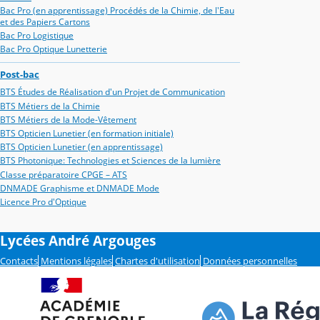
Bac Pro (en apprentissage) Procédés de la Chimie, de l'Eau
et des Papiers Cartons
Bac Pro Logistique
Bac Pro Optique Lunetterie
Post-bac
BTS Études de Réalisation d'un Projet de Communication
BTS Métiers de la Chimie
BTS Métiers de la Mode-Vêtement
BTS Opticien Lunetier (en formation initiale)
BTS Opticien Lunetier (en apprentissage)
BTS Photonique: Technologies et Sciences de la lumière
Classe préparatoire CPGE – ATS
DNMADE Graphisme et DNMADE Mode
Licence Pro d'Optique
Lycées André Argouges
Contacts
Mentions légales
Chartes d'utilisation
Données personnelles