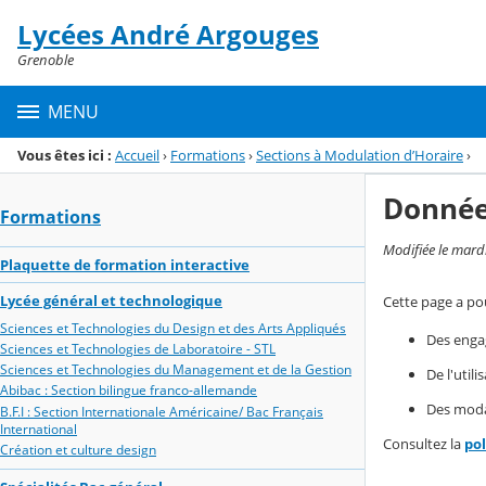
Panneau de gestion des cookies
Lycées André Argouges
Menu de la rubrique
Contenu
Grenoble
MENU
Vous êtes ici :
Accueil
›
Formations
›
Sections à Modulation d’Horaire
›
Donnée
Formations
Modifiée le mard
Plaquette de formation interactive
Lycée général et technologique
Cette page a pou
Sciences et Technologies du Design et des Arts Appliqués
Des enga
Sciences et Technologies de Laboratoire - STL
Sciences et Technologies du Management et de la Gestion
De l'util
Abibac : Section bilingue franco-allemande
Des modal
B.F.I : Section Internationale Américaine/ Bac Français
International
Consultez la
po
Création et culture design