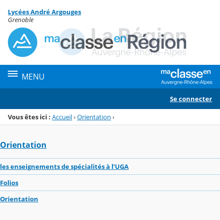
Panneau de gestion des cookies
Lycées André Argouges
Menu de la rubrique
Contenu
Grenoble
MENU
Se connecter
Vous êtes ici :
Accueil
›
Orientation
›
Orientation
les enseignements de spécialités à l’UGA
Folios
Orientation