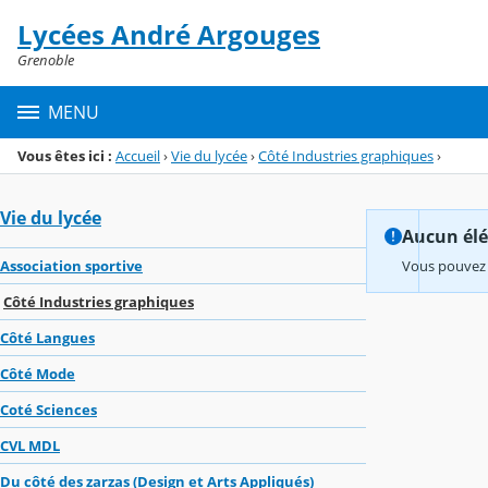
Panneau de gestion des cookies
Lycées André Argouges
Menu de la rubrique
Contenu
Grenoble
MENU
Vous êtes ici :
Accueil
›
Vie du lycée
›
Côté Industries graphiques
›
Vie du lycée
Aucun élém
Association sportive
Vous pouvez 
Côté Industries graphiques
Côté Langues
Côté Mode
Coté Sciences
CVL MDL
Du côté des zarzas (Design et Arts Appliqués)