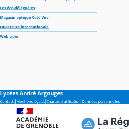
Les éco-délégué·es
Magasin optique Côté Vue
Ouverture internationale
Webradio
Lycées André Argouges
Contacts
Mentions légales
Chartes d'utilisation
Données personnelles