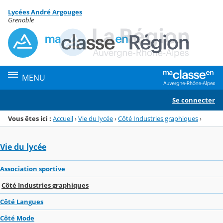
Panneau de gestion des cookies
Lycées André Argouges
Menu de la rubrique
Contenu
Grenoble
MENU
Se connecter
Vous êtes ici :
Accueil
›
Vie du lycée
›
Côté Industries graphiques
›
Vie du lycée
Association sportive
Côté Industries graphiques
Côté Langues
Côté Mode