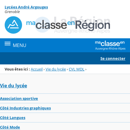
Panneau de gestion des cookies
Lycées André Argouges
Menu de la rubrique
Contenu
Grenoble
MENU
Se connecter
Vous êtes ici :
Accueil
›
Vie du lycée
›
CVL MDL
›
Vie du lycée
Association sportive
Côté Industries graphiques
Côté Langues
Côté Mode