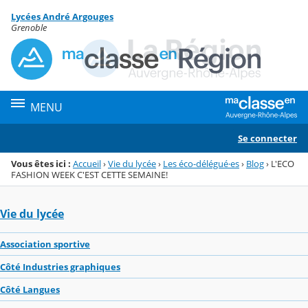
Panneau de gestion des cookies
Lycées André Argouges
Menu de la rubrique
Contenu
Grenoble
MENU
Se connecter
Vous êtes ici :
Accueil
›
Vie du lycée
›
Les éco-délégué·es
›
Blog
›
L'ECO
FASHION WEEK C'EST CETTE SEMAINE!
Vie du lycée
Association sportive
Côté Industries graphiques
Côté Langues