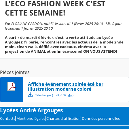
L'ECO FASHION WEEK C'EST
CETTE SEMAINE!
Par FLORIANE CARDON, publié le samedi 1 février 2025 20:10 - Mis à jour
le samedi 1 février 2025 20:10
A partir de mardi 4 février, c'est la verte attitude au Lycée
Argouges: friperie, rencontres avec les acteurs de la mode 2nde
main, clean walk, défilé avec cadeaux, cinéma avec la
projection de ANIMAL et enfin éco-scène! ON VOUS ATTEND!
Pièces jointes
Affiche événement soirée été bar
illustration moderne coloré
Télécharger
( .
pdf
,
6.32
Mo
)
Lycées André Argouges
Contacts
Mentions légales
Chartes d'utilisation
Données personnelles