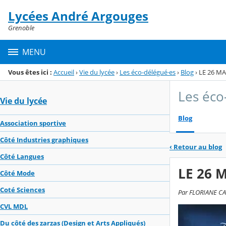
Panneau de gestion des cookies
Lycées André Argouges
Menu de la rubrique
Contenu
Grenoble
MENU
Vous êtes ici :
Accueil
›
Vie du lycée
›
Les éco-délégué·es
›
Blog
›
LE 26 MA
Les éco
Vie du lycée
Blog
Association sportive
Côté Industries graphiques
‹
Retour au blog
Côté Langues
LE 26 
Côté Mode
Coté Sciences
Par FLORIANE CAR
CVL MDL
Du côté des zarzas (Design et Arts Appliqués)