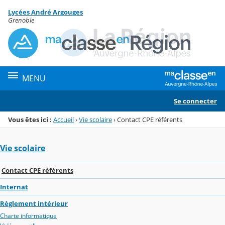
Panneau de gestion des cookies
Lycées André Argouges
Menu de la rubrique
Contenu
Grenoble
MENU
Se connecter
Vous êtes ici :
Accueil
›
Vie scolaire
›
Contact CPE référents
Vie scolaire
Contact CPE référents
Internat
Règlement intérieur
Charte informatique