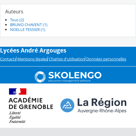
Auteurs
Tous (2)
BRUNO CHAVENT (1)
NOELLE TESSIER (1)
Lycées André Argouges
Contacts
Mentions légales
Chartes d'utilisation
Données personnelles