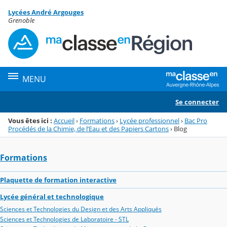
Panneau de gestion des cookies
Lycées André Argouges
Menu de la rubrique
Contenu
Grenoble
MENU
Se connecter
Vous êtes ici :
Accueil
›
Formations
›
Lycée professionnel
›
Bac Pro
Procédés de la Chimie, de l’Eau et des Papiers Cartons
›
Blog
Formations
Plaquette de formation interactive
Lycée général et technologique
Sciences et Technologies du Design et des Arts Appliqués
Sciences et Technologies de Laboratoire - STL