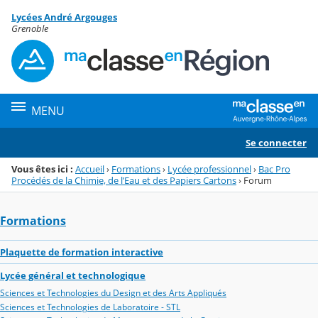
Panneau de gestion des cookies
Lycées André Argouges
Menu de la rubrique
Contenu
Grenoble
MENU
Se connecter
Vous êtes ici :
Accueil
›
Formations
›
Lycée professionnel
›
Bac Pro
Procédés de la Chimie, de l’Eau et des Papiers Cartons
›
Forum
Formations
Plaquette de formation interactive
Lycée général et technologique
Sciences et Technologies du Design et des Arts Appliqués
Sciences et Technologies de Laboratoire - STL