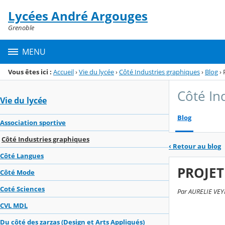
Panneau de gestion des cookies
Lycées André Argouges
Menu de la rubrique
Contenu
Grenoble
MENU
Vous êtes ici :
Accueil
›
Vie du lycée
›
Côté Industries graphiques
›
Blog
›
Côté In
Vie du lycée
Blog
Association sportive
Côté Industries graphiques
‹
Retour au blog
Côté Langues
PROJET
Côté Mode
Coté Sciences
Par AURELIE VEYR
CVL MDL
Du côté des zarzas (Design et Arts Appliqués)