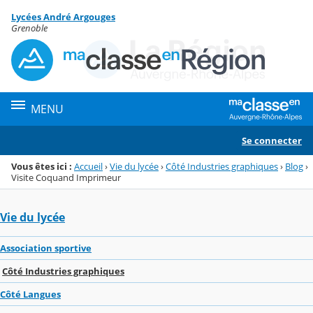
Panneau de gestion des cookies
Lycées André Argouges
Menu de la rubrique
Contenu
Grenoble
MENU
Se connecter
Vous êtes ici :
Accueil
›
Vie du lycée
›
Côté Industries graphiques
›
Blog
›
Visite Coquand Imprimeur
Vie du lycée
Association sportive
Côté Industries graphiques
Côté Langues