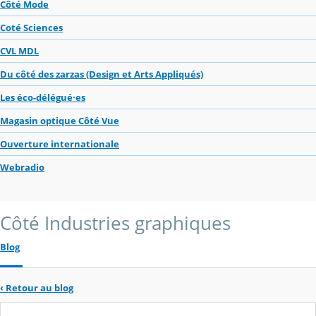
Côté Mode
Coté Sciences
CVL MDL
Du côté des zarzas (Design et Arts Appliqués)
Les éco-délégué·es
Magasin optique Côté Vue
Ouverture internationale
Webradio
Côté Industries graphiques
Blog
‹
Retour au blog